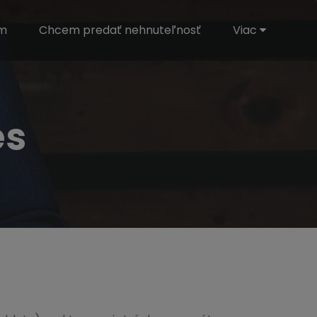
em
Chcem predať nehnuteľnosť
Viac
es