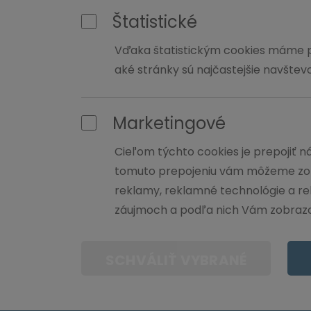
Štatistické
Vďaka štatistickým cookies máme p
aké stránky sú najčastejšie navštevov
Marketingové
Cieľom týchto cookies je prepojiť 
tomuto prepojeniu vám môžeme zobr
reklamy, reklamné technológie a rek
záujmoch a podľa nich Vám zobrazo
SCHVÁLIŤ VYBRANÉ