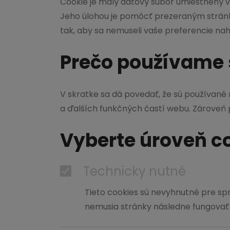
Cookie je malý dátový súbor umiestnený vo
Jeho úlohou je pomôcť prezeraným stránk
tak, aby sa nemuseli vaše preferencie nah
Prečo používame 
V skratke sa dá povedať, že sú používané
a ďalších funkčných častí webu. Zároveň
Vyberte úroveň co
Technicky nutné
Tieto cookies sú nevyhnutné pre spr
nemusia stránky následne fungovať