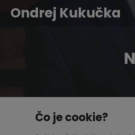
Ondrej Kukučka
N
Čo je cookie?