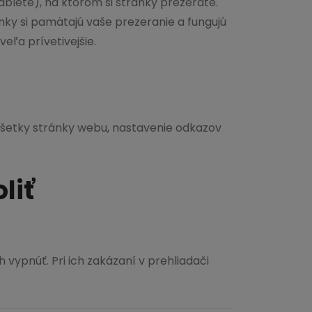
ablete), na ktorom si stránky prezeráte.
y si pamätajú vaše prezeranie a fungujú
eľa prívetivejšie.
všetky stránky webu, nastavenie odkazov
liť
vypnúť. Pri ich zakázaní v prehliadači