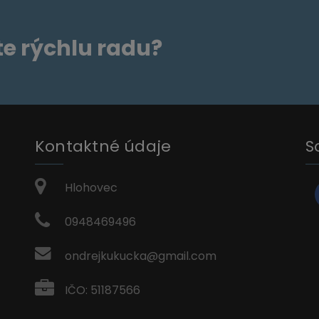
te rýchlu radu?
Kontaktné údaje
S
Hlohovec
0948469496
ondrejkukucka@gmail.com
IČO: 51187566