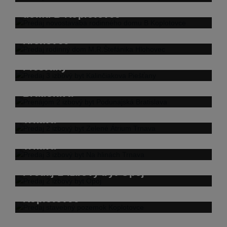
Predaj novostavaba rodinného
domu B Koplotovce
Predaj rodinný dom M.R.Štefánika
Hlohovec
Predaj 3 izbový byt Kalinčiakova
Piešťany
Prenájom 2 izbový byt Podunajská
Bratislava
Predaj 2 izbový byt Zelené Átrium
Trnava
Predaj 3 izbový byt Na hlinách
Trnava
Predaj 2 izbový byt Opoj
Predaj stavebný pozemok
Koplotovce
Predaj 2 izbový byt Hospodárska
Trnava