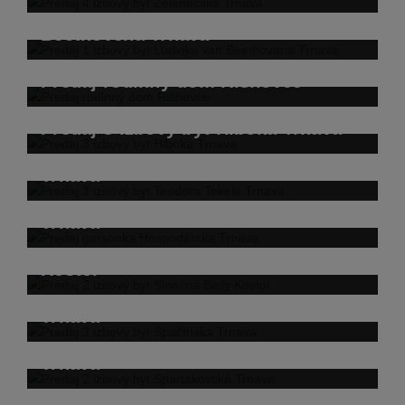
Predaj 1 izbový byt Ludvika van
Beethovena Trnava
Predaj rodinný dom Rišňovce
Predaj 3 izbový byt Hlboká Trnava
Predaj 3 izbový byt Teodora Tekela
Trnava
Predaj garsonka Hospodárska
Trnava
Predaj 2 izbový byt Slnečná Biely
Kostol
Predaj 3 izbový byt Špačínska
Trnava
Predaj 2 izbový byt Spartakovská
Trnava
Predaj 2 izbový byt Na Hlinách