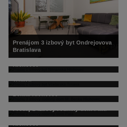
Prenájom 3 izbový byt Ondrejovova
Bratislava
Predaj 1 izbový byt Nitrianska
Hlohovec
Predaj 2 izbový byt Včelárska
Trnava
Predaj 3 izbový rodinný dom M.
Benku Hlohovec
Predaj 2 izbový rodinný dom Pata
Predaj 2 izbový byt Železničná
Hlohovec