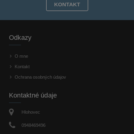
KONTAKT
PRENAJATÉ
Odkazy
PRENÁJOM KANCELÁRSKY a SKLADOVO-OBCHODNÝ
PRIESTOR
O mne
Ondrej Kukučka - Realitný maklér
Kontakt
Ochrana osobných údajov
Kontaktné údaje
Hlohovec
0948469496