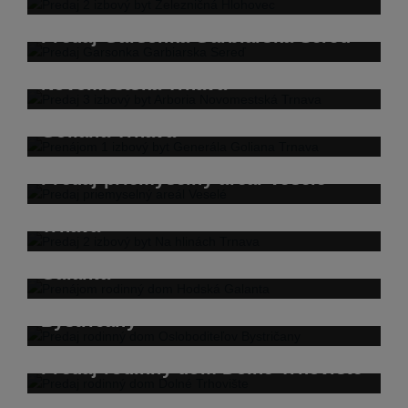
Predaj Garsonka Garbiarska Sereď
Predaj 3 izbový byt Arboria
Novomestská Trnava
Prenájom 1 izbový byt Generála
Goliana Trnava
Predaj priemyselný areál Veselé
Predaj 2 izbový byt Na hlinách
Trnava
Prenájom rodinný dom Hodská
Galanta
Predaj rodinný dom Osloboditeľov
Bystričany
Predaj rodinný dom Dolné Trhovište