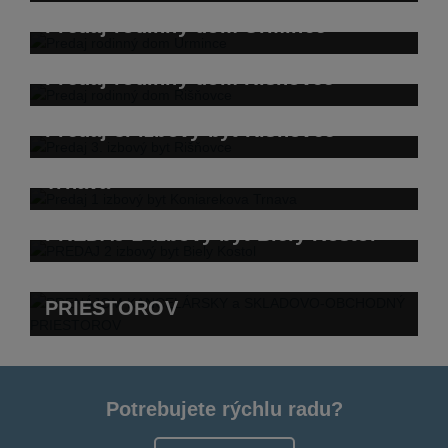
Predaj rodinný dom Urmince
Predaj rodinný dom Rišňovce
Predaj 3. izbový byt Rišňovce
Predaj 1 izbový byt Koniarekova
Trnava
PREDAJ 2 izbový byt Biely Kostol
PRENÁJOM KANCELÁRSKY a
SKLADOVO-OBCHODNÝ
PRIESTOROV
Potrebujete rýchlu radu?