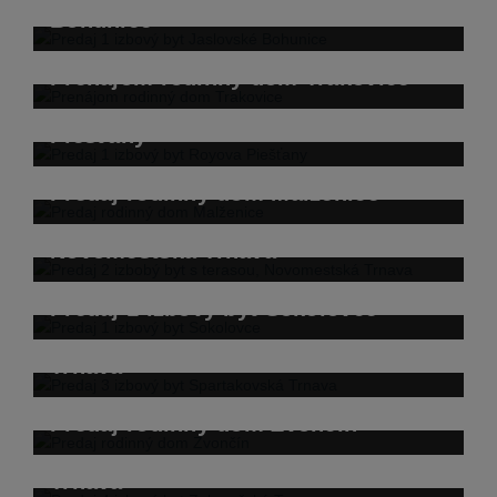
Bohunice
Prenájom rodinný dom Trakovice
Predaj 1 izbový byt Royova
Piešťany
Predaj rodinný dom Malženice
Predaj 2 izbobý byt s terasou,
Novomestská Trnava
Predaj 1 izbový byt Sokolovce
Predaj 3 izbový byt Spartakovská
Trnava
Predaj rodinný dom Zvončín
Predaj 4 izbový byt Zelenečská
Trnava