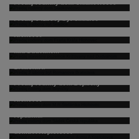
Predaj rodinný dom Sládkovičovo
Predaj 3 izbový byt Siladice
Predaj rodinný dom Frańa Kráľa
Hlohovec
Predaj stavebný pozemok Križovany
nad Dudváhom
Predaj 3 izbový byt Romanova
Bratislava
Predaj rodiiný dom Bojničky
Predaj rodiiný dom M.R.Štefánika
Hlohovec
Predaj rodiiný dom Sádek Česká
republika
Predaj novostavaba rodinného
domu A Koplotovce