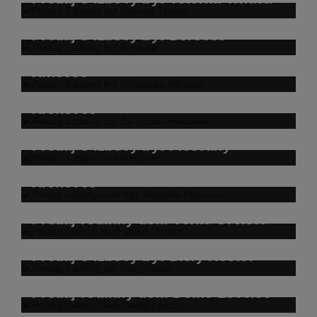
Predaj 3 izbový byt Borovce
Predaj 3 izbový byt Nitrianska
Hlhovec
Predaj 2 izbový byt Za poštou
Hlohovec
Predaj 3 izbový byt Piešťany
Predaj rodinný dom Kpt. Nálepku
Hlohovec
Predaj rodinný dom Veľké Orvište
Predaj 3 izbový byt Biely Kostol
Predaj rodinný dom Dolné Lovčice
Predaj 1 izbový byt Jaslovské