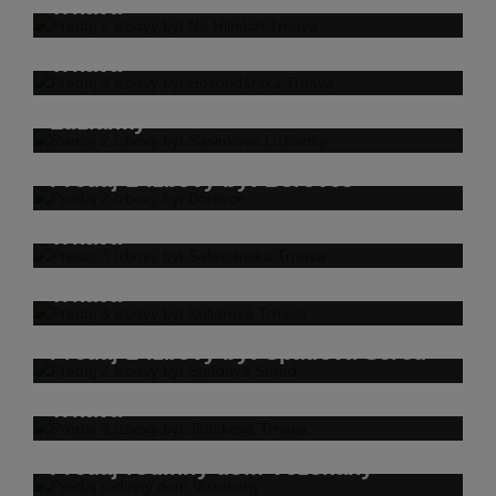
Trnava
Predaj 3 izbový byt Hospodárska
Trnava
Predaj 2 izbový byt Sasinkova
Lužianky
Predaj 2 izbový byt Borovce
Predaj 3 izbový byt Saleziánska
Trnava
Predaj 3 izbový byt Kollárová
Trnava
Predaj 2 izbový byt Spádová Sereď
Predaj 3 izbový byt Jirásková
Trnava
Predaj rodinný dom Vozokany